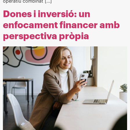
operatiu combinat […]
Dones i inversió: un
enfocament financer amb
perspectiva pròpia