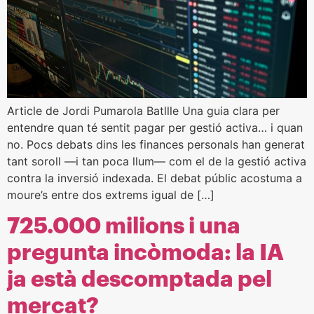
Article de Jordi Pumarola Batllle Una guia clara per
entendre quan té sentit pagar per gestió activa… i quan
no. Pocs debats dins les finances personals han generat
tant soroll —i tan poca llum— com el de la gestió activa
contra la inversió indexada. El debat públic acostuma a
moure’s entre dos extrems igual de […]
725.000 milions i una
pregunta incòmoda: la IA
ja està descomptada pel
mercat?