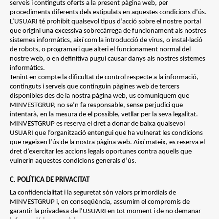
serveis i continguts oferts a la present pàgina web, per
procediments diferents dels estipulats en aquestes condicions d’ús.
L’USUARI té prohibit qualsevol tipus d’acció sobre el nostre portal
que origini una excessiva sobrecàrrega de funcionament als nostres
sistemes informàtics, així com la introducció de virus, o instal·lació
de robots, o programari que alteri el funcionament normal del
nostre web, o en definitiva pugui causar danys als nostres sistemes
informàtics.
Tenint en compte la dificultat de control respecte a la informació,
continguts i serveis que continguin pàgines web de tercers
disponibles des de la nostra pàgina web, us comuniquem que
MINVESTGRUP, no se’n fa responsable, sense perjudici que
intentarà, en la mesura de el possible, vetllar per la seva legalitat.
MINVESTGRUP es reserva el dret a donar de baixa qualsevol
USUARI que l’organització entengui que ha vulnerat les condicions
que regeixen l’ús de la nostra pàgina web. Així mateix, es reserva el
dret d’exercitar les accions legals oportunes contra aquells que
vulnerin aquestes condicions generals d’ús.
C. POLÍTICA DE PRIVACITAT
La confidencialitat i la seguretat són valors primordials de
MINVESTGRUP i, en conseqüència, assumim el compromís de
garantir la privadesa de l’USUARI en tot moment i de no demanar