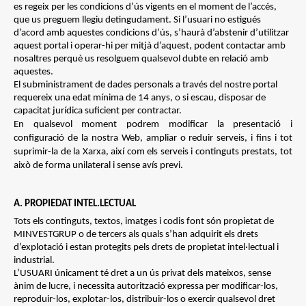
es regeix per les condicions d’ús vigents en el moment de l’accés,
que us preguem llegiu detingudament. Si l’usuari no estigués
d’acord amb aquestes condicions d’ús, s’haurà d’abstenir d’utilitzar
aquest portal i operar-hi per mitjà d’aquest, podent contactar amb
nosaltres perquè us resolguem qualsevol dubte en relació amb
aquestes.
El subministrament de dades personals a través del nostre portal
requereix una edat mínima de 14 anys, o si escau, disposar de
capacitat jurídica suficient per contractar.
En qualsevol moment podrem modificar la presentació i
configuració de la nostra Web, ampliar o reduir serveis, i fins i tot
suprimir-la de la Xarxa, així com els serveis i continguts prestats, tot
això de forma unilateral i sense avís previ.
A. PROPIEDAT INTEL.LECTUAL
Tots els continguts, textos, imatges i codis font són propietat de
MINVESTGRUP o de tercers als quals s’han adquirit els drets
d’explotació i estan protegits pels drets de propietat intel·lectual i
industrial.
L’USUARI únicament té dret a un ús privat dels mateixos, sense
ànim de lucre, i necessita autorització expressa per modificar-los,
reproduir-los, explotar-los, distribuir-los o exercir qualsevol dret