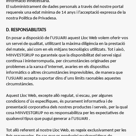
informació innecessària.
El subministrament de dades personals a través del nostre portal
requereix una edat mínima de 14 anys i l’acceptació expressa de la
nostra Política de Privadesa.
D. RESPONSABILITATS
En posar a disposició de l’USUARI aquest Lloc Web volem oferir-vos
un servei de qualitat, utilitzant la màxima diligència en la prestació
del mateix, així com en els mitjans tecnològics utilitzats. Tot i això,
MINVESTGRUP no garanteix que la disponibilitat del servei sigui
contínua i ininterrompuda, per circumstàncies originades per
problemes a la xarxa d’Internet, avaries en els dispositius
informàtics o altres circumstàncies imprevisibles, de manera que
l’USUARI accepta suportar dins d’uns límits raonables aquestes
circumstàncies.
Aquest Lloc Web, excepte allò regulat, si escau, per algunes
condicions d’ús específiques, és purament informativa i de
presentació corporativa dels nostres productes i serveis, per la qual
cosa MINVESTGRUP no es responsabilitza per les expectatives de
qualsevol tipus que pugui generar a l’USUARI .
Tot allò referent al nostre Lloc Web, es regeix exclusivament per les