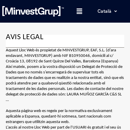
Català
AVIS LEGAL
Aquest Lloc Web és propietat de MINVESTGRUP, EAF, S.L. (d’ara
endavant, MINVESTGRUP) amb NIF B10950046, domicili al c/
Croàcia 13, 08192 de Sant Quirze Del Valles, Barcelona (Espanya)
Així mateix, posem a la vostra disposició un Delegat de Protecció de
Dades que no només s’encarregarà de supervisar tots els
tractaments de dades que es realitzin a la nostra entitat, sinó que els
podrà atendre per a qualsevol qüestió relacionada amb el
tractament de les dades personals. Les dades de contacte del nostre
delegat de protecció de dades són: LAURA MUÑOZ GARCÍA C&S SL
…
Aquesta pàgina web es regeix per la normativa exclusivament
aplicable a Espanya, quedant-hi sotmesa, tant nacionals com
estrangers que utilitzin aquesta web.
L’accés al nostre Lloc Web per part de l’USUARI és gratuït i el seu ús