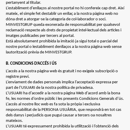
pertanyent al titular.
L’establiment d’enllaços al nostre portal no hi confereix cap dret. Així
mateix, el simple fet destablir un enllaç a la nostra pàgina web no
dóna dret a atorgar-se la categoria de col·laborador o soci.
MINVESTGRUP queda exonerada de responsabilitat per qualsevol
reclamació respecte als drets de propietat intel·lectual dels articles i
imatges publicades per tercers al portal.
Està absolutament prohibida la imitació ja sigui total o parcial del
nostre portal o lestabliment denllaços a la nostra pàgina web sense
lautorització prèvia de MINVESTGRUP.
B. CONDICIONS D’ACCÉS I ÚS
L’accés a la nostra pàgina web és gratuït i no exigeix subscripció o
registre previ.
L’enviament de dades personals implica l’acceptació expressa per
part de l’USUARI de la nostra política de privadesa.
L’USUARI ha d’accedir a la nostra pàgina Web d’acord amb la bona
fe, les normes d’ordre públic i les presents Condicions Generals d’ús.
L’accés al nostre lloc web es fa sota la pròpia i exclusiva
responsabilitat de la PERSONA USUÀRIA, que respondrà en tot cas
dels danys i perjudicis que pugui causar a tercers oa nosaltres
mateixos.
L’USUARI té expressament prohibida la utilització i l’obtenció dels