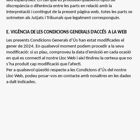
lleis espanyoles. En cas que es produeixi qualsevol tipus de
discrepància o diferència entre les parts en relació amb la
interpretació i contingut de la present pàgina web, totes les parts se
sotmeten als Jutjats i Tribunals que legalment corresponguin.
E. VIGÈNCIA DE LES CONDICIONS GENERALS D’ACCÉS A LA WEB
Les presents Condicions Generals d’Ús han estat modificades el
gener de 2024. En qualsevol moment podem procedir a la seva
modificació: si us plau, comproveu la data d’emissió en cada ocasió
en què es connecti al nostre Lloc Web i així tindreu la certesa que no
s’ha produït cap modificació que l’afecti.
Per a qualsevol qüestió respecte a les Condicions d’Ús del nostre
Lloc Web, podeu posar-vos en contacte amb nosaltres en les dades
a dalt indicades.