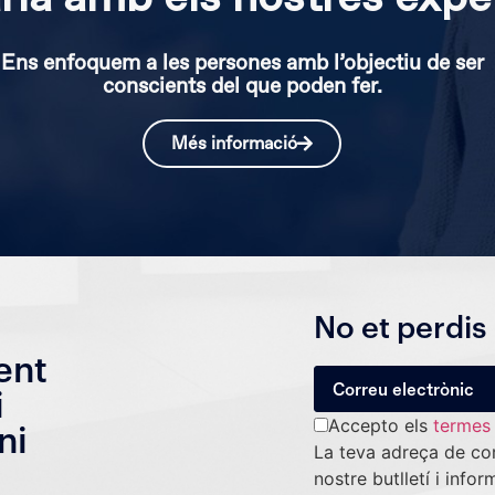
Ens enfoquem a les persones amb l’objectiu de ser
conscients del que poden fer.
Més informació
No et perdis 
ent
i
Accepto els
termes 
ni
La teva adreça de cor
nostre butlletí i inf