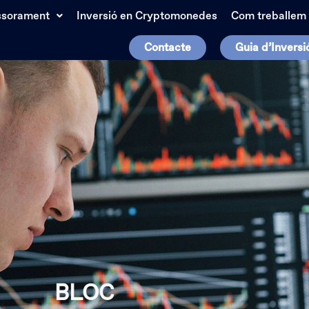
ssorament
Inversió en Cryptomonedes
Com treballem
Contacte
Guia d’Inversi
BLOC