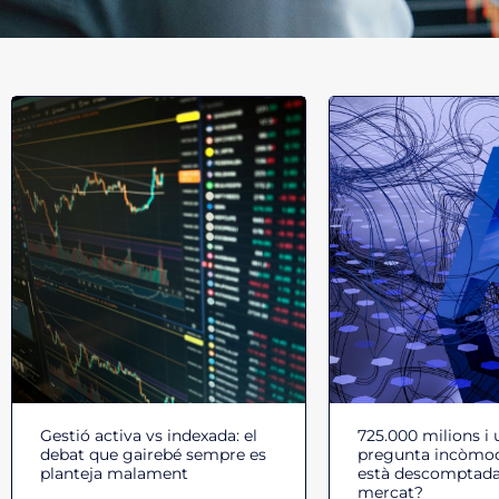
Gestió activa vs indexada: el
725.000 milions i 
debat que gairebé sempre es
pregunta incòmoda
planteja malament
està descomptada
mercat?