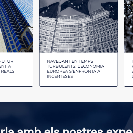
FUTUR
NAVEGANT EN TEMPS
ENT A
TURBULENTS: L’ECONOMIA
 REALS
EUROPEA S’ENFRONTA A
INCERTESES
rla amb els nostres expe