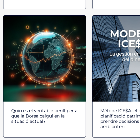
Quin es el veritable perill per a
Mètode ICE$A: el
que la Borsa caigui en la
planificació patri
situació actual?
prendre decisions
amb criteri