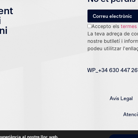
ent
i
Accepto els
termes 
ni
La teva adreça de cor
nostre butlletí i inf
podeu utilitzar l'enlla
WP_+34 630 447 26
Avís Legal
Atenci
 experiència al nostre lloc web.