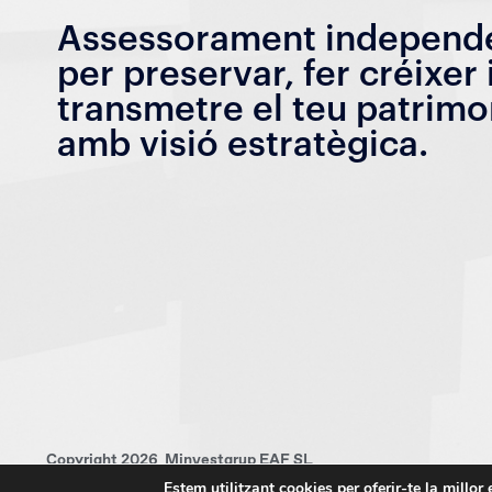
Assessorament independ
per preservar, fer créixer 
transmetre el teu patrimo
amb visió estratègica.
Copyright 2026 Minvestgrup EAF SL
Estem utilitzant cookies per oferir-te la millor