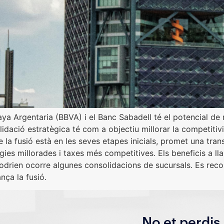
ya Argentaria (BBVA) i el Banc Sabadell té el potencial de 
ació estratègica té com a objectiu millorar la competitivitat
la fusió està en les seves etapes inicials, promet una tran
ies millorades i taxes més competitives. Els beneficis a ll
e podrien ocorre algunes consolidacions de sucursals. Es rec
nça la fusió.
No et perdis 