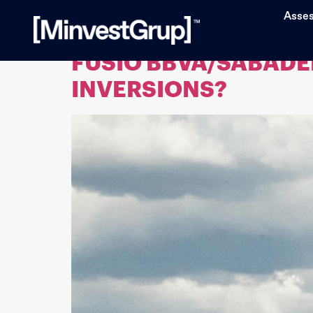
Etiqueta:
BBVA
Asse
FUSIÓ BBVA/SABADELL
INVERSIONS?