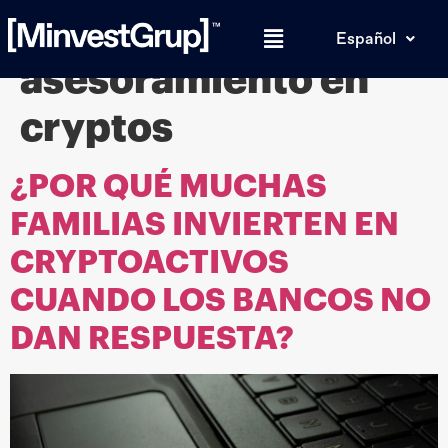
Etiqueta:
Español
asesoramiento en
cryptos
¿POR QUÉ MUCHAS
FAMILIAS INVIERTEN EN
CRYPTOACTIVOS
CUANDO LOS BANCOS NO
DAN RESPUESTA?